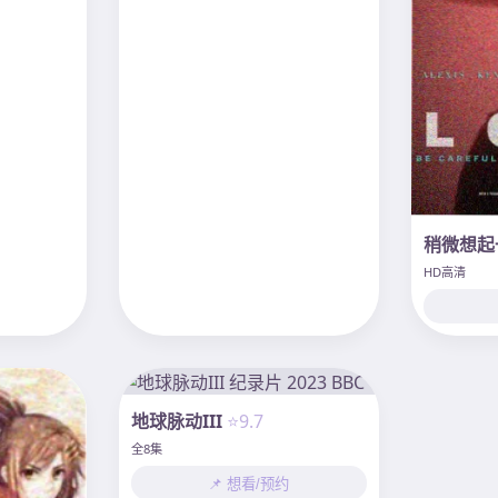
稍微想起
HD高清
地球脉动III
⭐9.7
全8集
📌 想看/预约