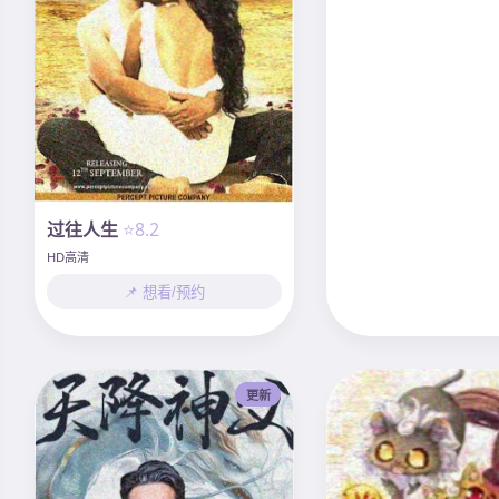
过往人生
⭐8.2
HD高清
📌 想看/预约
更新