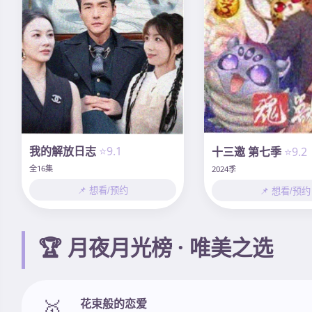
我的解放日志
⭐9.1
十三邀 第七季
⭐9.2
全16集
2024季
📌 想看/预约
📌 想看/预约
🏆 月夜月光榜 · 唯美之选
🥇
花束般的恋爱