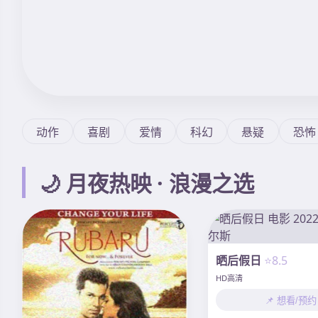
动作
喜剧
爱情
科幻
悬疑
恐怖
🌙 月夜热映 · 浪漫之选
晒后假日
⭐8.5
HD高清
📌 想看/预约