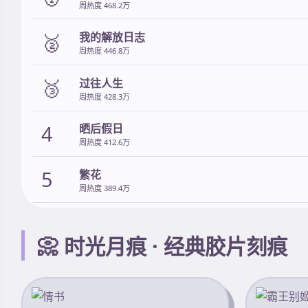
周热度 468.2万
🥈
我的解放日志
周热度 446.8万
🥉
过往人生
周热度 428.3万
4
晒后假日
周热度 412.6万
5
繁花
周热度 389.4万
📀 时光月痕 · 经典胶片刻痕