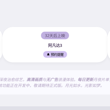
32天后上映
阿凡达3
🔔 预约提醒
深夜治愈综艺，
高清画质
与
无广告
浪漫体验。
每日更新
月夜片单
放功能正在开发中，敬请期待正式版。月光如水，光影如梦。