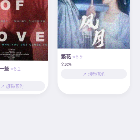
繁花
⭐8.9
全30集
一些
⭐8.2
📌 想看/预约
📌 想看/预约