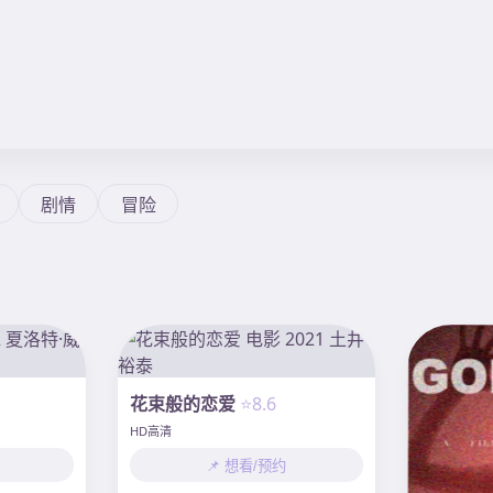
剧情
冒险
花束般的恋爱
⭐8.6
HD高清
📌 想看/预约