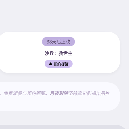
38天后上映
沙丘：救世主
🔔 预约提醒
，免费观看与预约提醒。
月夜影院
坚持真实影视作品推