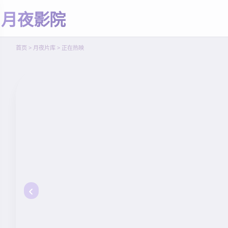
愈
月夜影院
立
即
观
首页 > 月夜片库 > 正在热映
看
‹