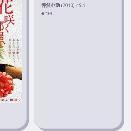
怦然心动
(2010) ⭐9.1
催泪神片