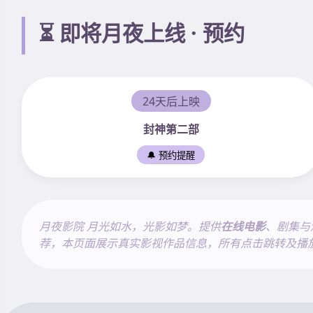
⏳ 即将月夜上线 · 预约
24天后上映
封神第二部
🔔 预约提醒
月夜影院 月光如水，光影如梦。提供
在线电影
、剧集与
荐，本页面展示真实影视作品信息，所有点击跳转及播