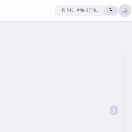
🌙
🔍
›