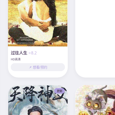
过往人生
⭐8.2
HD高清
📌 想看/预约
更新