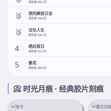
周热度 468.2万
🥈
我的解放日志
周热度 446.8万
🥉
过往人生
周热度 428.3万
4
晒后假日
周热度 412.6万
5
繁花
周热度 389.4万
📀 时光月痕 · 经典胶片刻痕