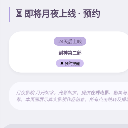
⏳ 即将月夜上线 · 预约
24天后上映
封神第二部
🔔 预约提醒
月夜影院 月光如水，光影如梦。提供
在线电影
、剧集与
荐，本页面展示真实影视作品信息，所有点击跳转及播