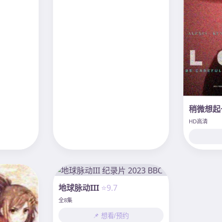
稍微想起
HD高清
地球脉动III
⭐9.7
全8集
📌 想看/预约