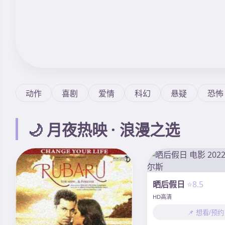
动作
喜剧
爱情
科幻
悬疑
恐怖
🌙 月夜热映 · 浪漫之选
晒后假日
⭐8.5
HD高清
📌 想看/预约