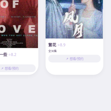
繁花
⭐8.9
全30集
一些
⭐8.2
📌 想看/预约
📌 想看/预约