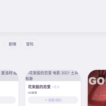
剧情
冒险
花束般的恋爱
⭐8.6
HD高清
📌 想看/预约