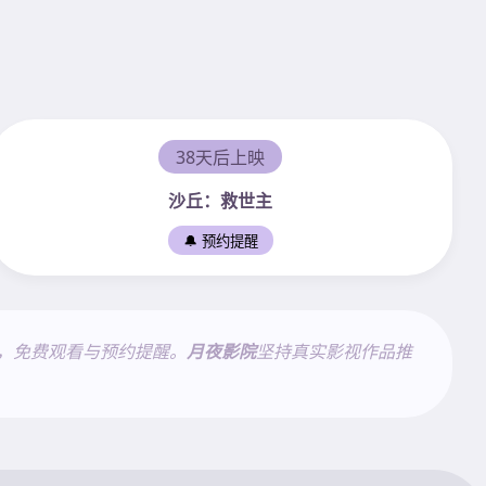
38天后上映
沙丘：救世主
🔔 预约提醒
，免费观看与预约提醒。
月夜影院
坚持真实影视作品推