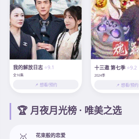
我的解放日志
⭐9.1
十三邀 第七季
⭐9.2
全16集
2024季
📌 想看/预约
📌 想看/预约
🏆 月夜月光榜 · 唯美之选
🥇
花束般的恋爱