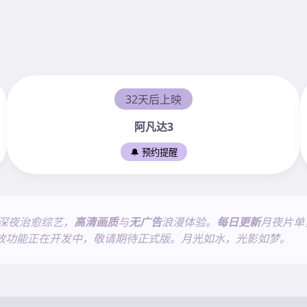
32天后上映
阿凡达3
🔔 预约提醒
深夜治愈综艺，
高清画质
与
无广告
浪漫体验。
每日更新
月夜片单
放功能正在开发中，敬请期待正式版。月光如水，光影如梦。