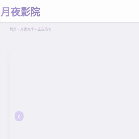
愈
月夜影院
立
即
观
首页 > 月夜片库 > 正在热映
看
‹