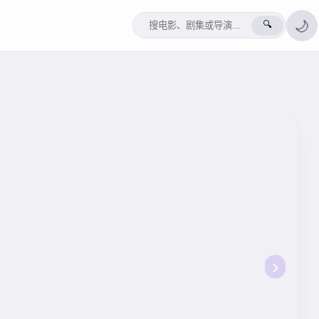
🌙
🔍
›