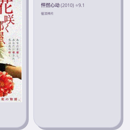
怦然心动
(2010) ⭐9.1
催泪神片